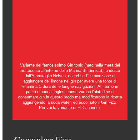
Variante del famosissimo Gin tonic (nato nella metà del
Settecento all'interno della Marina Britannica), fu ideato
dall'Ammiraglio Nelson, che ebbe l'illuminazione di
aggiungere del limone nel gin per avere una fonte di
vitamina C durante le lunghe navigazioni. Al ritorno in
patria i marinai inglesi conservarono l'abitudine di
consumare gin in questo modo ma modificarono la ricetta
aggiungendo la soda water; ed ecco nato il Gin Fizz.
Per voi la variante di El Cantinero.
Cucumber Fizz