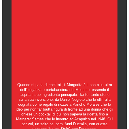
Quando si parla di cocktail, il Margarita è il non plus ultra
dell'eleganza e portabandiera del Messico, essendo il
tequila il suo ingrediente principale. Tante, tante storie
sulla sua invenzione: da Daniel Negrete che lo offrì alla
cognata come regalo di nozze a Pancho Morales che lò
ideò per non far brutta figura di fronte ad una donna che gli
chiese un cocktail di cui non sapeva la ricetta fino a
Margaret Sames che lo inventò ad Acapulco nel 1948. Qui
per voi, un salto nei primi Anni Duemila, con questa
versione "Italian Style" con Disaronno.