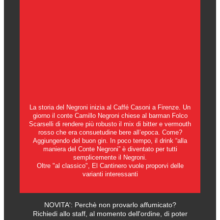
La storia del Negroni inizia al Caffé Casoni a Firenze. Un
giorno il conte Camillo Negroni chiese al barman Folco
Scarselli di rendere più robusto il mix di bitter e vermouth
rosso che era consuetudine bere all’epoca. Come?
Aggiungendo del buon gin. In poco tempo, il drink “alla
maniera del Conte Negroni” è diventato per tutti
semplicemente il Negroni.
Oltre "al classico", El Cantinero vuole proporvi delle
varianti interessanti
NOVITA': Perchè non provarlo affumicato?
Richiedi allo staff, al momento dell'ordine, di poter